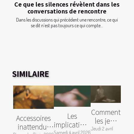
Ce que les silences révèlent dans les
conversations de rencontre
Dans les discussions qui précèdent une rencontre, ce qui
se dit n’est pas toujours ce qui compte...
SIMILAIRE
Comment
Les
Accessoires
les jeux
implications
inattendus
pour
Jeudi 2 avril
légales des
Samedi 4 avril 2026