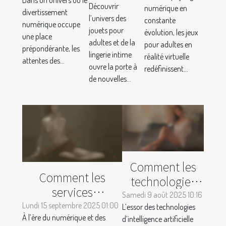
des jeux
Dans un univers où le
elles votre
Découvrir
numérique en
adultes et
divertissement
pour
expérience
l’univers des
constante
numérique occupe
de la
adultes en
jouets pour
de streaming
évolution, les jeux
une place
lingerie
adultes et de la
réalité
pour adultes en
vidéo ?
prépondérante, les
lingerie intime
intime
réalité virtuelle
virtuelle
attentes des...
ouvre la porte à
redéfinissent...
de nouvelles...
Comment les
Comment les
technologies
services
d'IA
Samedi 9 août 2025 10:16
d'accompagnement
Lundi 15 septembre 2025 01:00
L’essor des technologies
révolutionnent-
À l’ère du numérique et des
évoluent-ils dans
d’intelligence artificielle
elles l'industrie