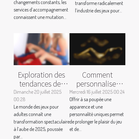
changements constants, les
transforme radicalement
un contexte
des jeux pour
services d’accompagnement
l’industrie des jeux pour...
moderne ?
adultes ?
connaissent une mutation...
Exploration des
Comment
tendances des
personnaliser
jeux pour adultes
votre poupée
Dimanche 20 juillet 2025
Mercredi 16 juillet 2025 00:24
00:28
en 2025 :
Offrir à sa poupée une
pour une
Le monde des jeux pour
apparence et une
évolution et
expérience
adultes connaît une
personnalité uniques permet
innovation
unique ?
transformation spectaculaire
de prolonger le plaisir du jeu
à l’aube de 2025, poussée
et de...
par...