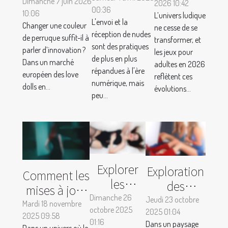
pour
Dimanche 7 juin 2026
2026 10:42
adultes
00:36
nudes : ce
personnaliser
10:06
L’univers ludique
évoluent-
L'envoi et la
que vous
Changer une couleur
ne cesse de se
sa sex doll :
ils en
réception de nudes
de perruque suffit-il à
devez savoir
transformer, et
où
sont des pratiques
2026 ?
parler d’innovation ?
les jeux pour
commence
de plus en plus
Dans un marché
adultes en 2026
répandues à l'ère
l’innovation ?
européen des love
reflètent ces
numérique, mais
dolls en...
évolutions...
peu...
Explorer
Exploration
Comment les
les
des
mises à jour
avantages
tendances
Dimanche 26
Jeudi 23 octobre
quotidiennes
Mardi 18 novembre
octobre 2025
des jouets
émergentes
2025 01:04
2025 09:58
améliorent-
01:16
Dans un paysage
pour