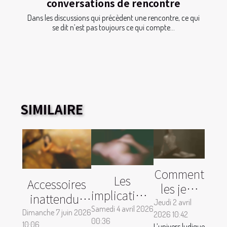
conversations de rencontre
Dans les discussions qui précèdent une rencontre, ce qui
se dit n’est pas toujours ce qui compte...
SIMILAIRE
Comment
Les
Accessoires
les jeux
implications
inattendus
pour
Jeudi 2 avril
légales des
Samedi 4 avril 2026
pour
Dimanche 7 juin 2026
2026 10:42
adultes
00:36
nudes : ce
10:06
L’univers ludique