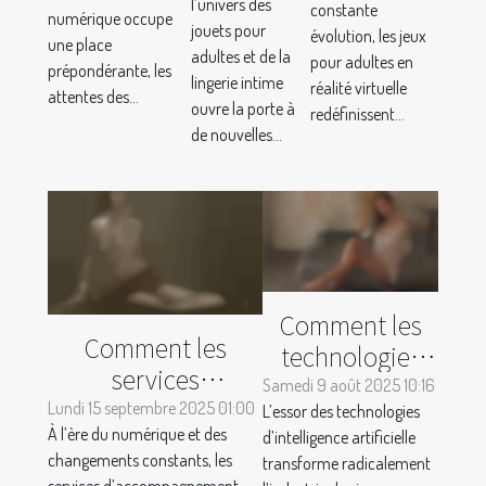
pour
expérience
l’univers des
constante
numérique occupe
de la
adultes en
jouets pour
de streaming
évolution, les jeux
une place
lingerie
adultes et de la
réalité
pour adultes en
vidéo ?
prépondérante, les
lingerie intime
intime
réalité virtuelle
virtuelle
attentes des...
ouvre la porte à
redéfinissent...
de nouvelles...
Comment les
Comment les
technologies
services
d'IA
Samedi 9 août 2025 10:16
d'accompagnement
Lundi 15 septembre 2025 01:00
L’essor des technologies
révolutionnent-
À l’ère du numérique et des
évoluent-ils dans
d’intelligence artificielle
elles l'industrie
changements constants, les
transforme radicalement
un contexte
des jeux pour
services d’accompagnement