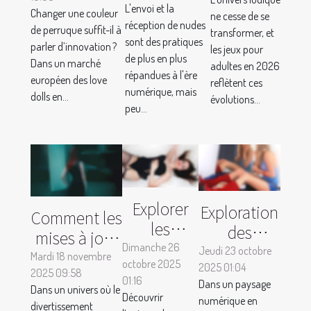
personnaliser
évoluent-
L'envoi et la
que vous
Changer une couleur
ne cesse de se
sa sex doll :
ils en
réception de nudes
de perruque suffit-il à
devez savoir
transformer, et
où
sont des pratiques
2026 ?
parler d’innovation ?
les jeux pour
commence
de plus en plus
Dans un marché
adultes en 2026
répandues à l'ère
l’innovation ?
européen des love
reflètent ces
numérique, mais
dolls en...
évolutions...
peu...
Explorer
Exploration
Comment les
les
des
mises à jour
avantages
tendances
Dimanche 26
Jeudi 23 octobre
quotidiennes
Mardi 18 novembre
octobre 2025
des jouets
émergentes
2025 01:04
2025 09:58
améliorent-
01:16
Dans un paysage
pour
des jeux
Dans un univers où le
elles votre
Découvrir
numérique en
adultes et
divertissement