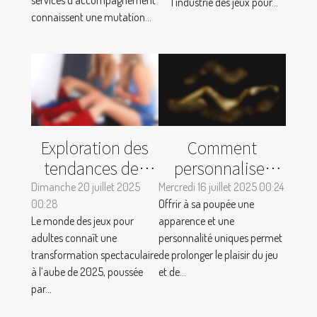
l’industrie des jeux pour...
moderne ?
adultes ?
connaissent une mutation...
Exploration des
Comment
tendances des
personnaliser
jeux pour adultes
votre poupée
Dimanche 20 juillet 2025
Mercredi 16 juillet 2025 00:24
00:28
en 2025 :
Offrir à sa poupée une
pour une
Le monde des jeux pour
apparence et une
évolution et
expérience
adultes connaît une
personnalité uniques permet
innovation
unique ?
transformation spectaculaire
de prolonger le plaisir du jeu
à l’aube de 2025, poussée
et de...
par...