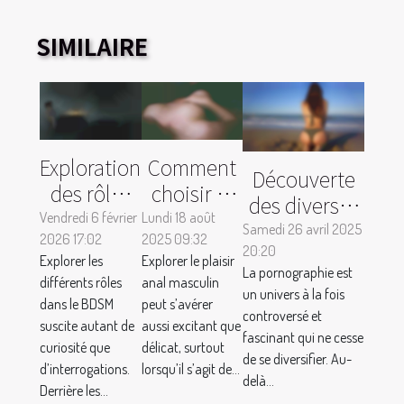
SIMILAIRE
Exploration
Comment
Découverte
des rôles
choisir le
des diverses
dans le
meilleur
Vendredi 6 février
Lundi 18 août
pratiques
Samedi 26 avril 2025
2026 17:02
BDSM :
2025 09:32
plug anal
20:20
extrêmes
Explorer les
Explorer le plaisir
comment
pour
La pornographie est
dans le
différents rôles
anal masculin
cela
hommes :
un univers à la fois
pornographie
dans le BDSM
peut s’avérer
controversé et
renforce-t-
conseils et
suscite autant de
aussi excitant que
alternative
fascinant qui ne cesse
il la
astuces
curiosité que
délicat, surtout
de se diversifier. Au-
d’interrogations.
lorsqu’il s’agit de...
confiance ?
delà...
Derrière les...