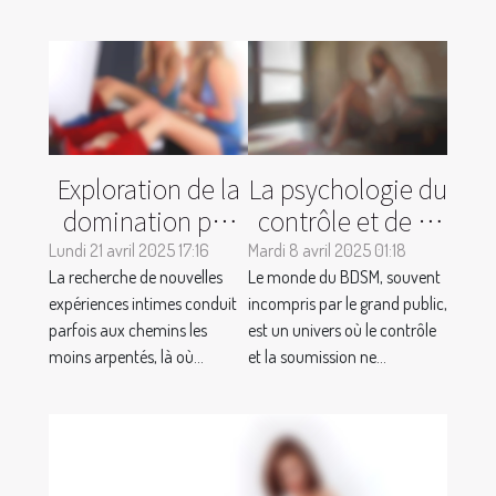
Exploration de la
La psychologie du
domination par
contrôle et de la
téléphone : une
soumission dans
Lundi 21 avril 2025 17:16
Mardi 8 avril 2025 01:18
La recherche de nouvelles
aventure intime
Le monde du BDSM, souvent
le BDSM
expériences intimes conduit
incompris par le grand public,
et anonyme
perspectives et
parfois aux chemins les
est un univers où le contrôle
conseils
moins arpentés, là où...
et la soumission ne...